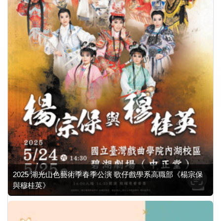
2025 湖光山色藝術季春季公演 歌仔戲學系高職部《楊宗保
與穆桂英》