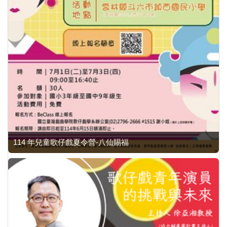
114 年兒童歌仔戲夏令營-八仙賜福