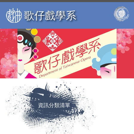
跳
到
歌仔戲學系
主
要
內
容
區
資訊分類清單