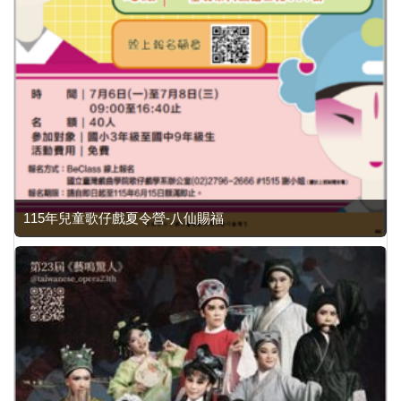
115年兒童歌仔戲夏令營-八仙賜福