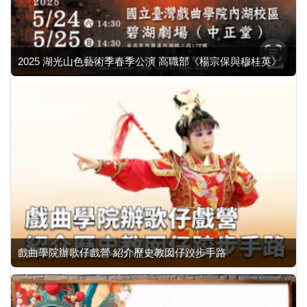
2025 湖光山色藝術季春季公演 高職部《楊宗保與穆桂英》
戲曲學院辦歌仔戲營 紹介歷史教囡仔跤步手路