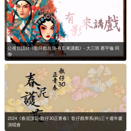
公視台語台《歌仔戲台頂-有影來講戲》- 大三班 蔡宇倫 同
學
2024《春泥護花-歌仔30正青春》歌仔戲學系(科)三十週年慶
演唱會