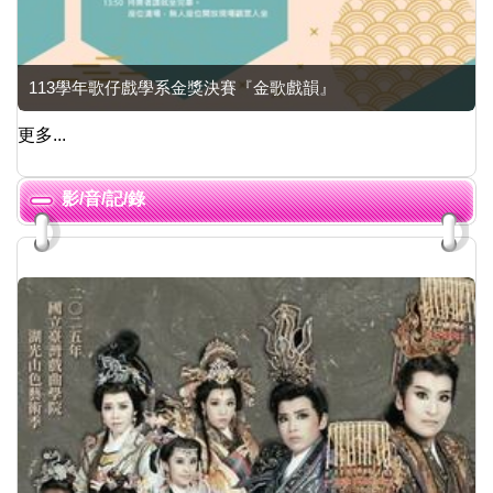
113學年歌仔戲學系金獎決賽『金歌戲韻』
更多...
影/音/記/錄