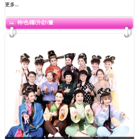
更多...
特/色/躍/升/計/畫