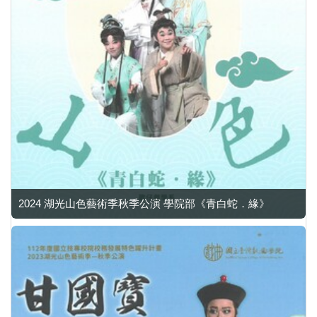
2024 湖光山色藝術季秋季公演 學院部《青白蛇．緣》